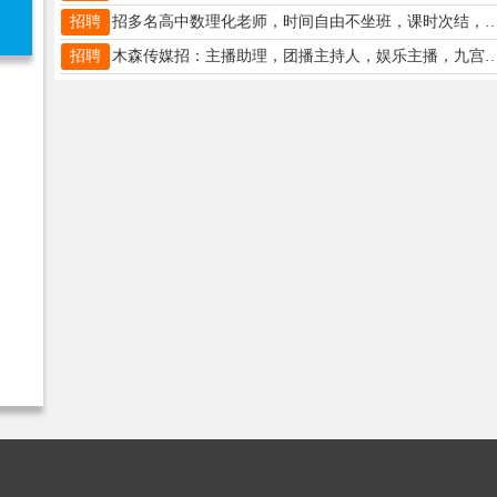
招聘
招多名高中数理化老师，时间自由不坐班，课时次结，薪资面议159
招聘
木森传媒招：主播助理，团播主持人，娱乐主播，九宫格嘉宾，商业操盘手，游戏直播推广 工作时间：早九点～晚五 工作地址:邯郸市邯山区 薪资无责底薪4000元➕提成➕团建➕过节福利 