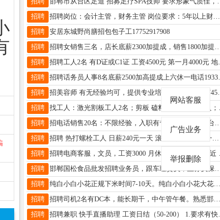
招聘
邯郸市从台区足道 招募足疗SPA技师 要求形象
招聘
招聘岗位：会计主管，财务主管 岗位要求：5年以上财务相关经验 岗位性质：兼职岗位 工作时间：每天1.5小时，不耽误自己的全职工作 工作内容：主要负责企业的政策补贴，税务风险预测等（公司给提供单位）15030062080 注：全程不会收取任何费用
小
招聘
安居东城野尚膳招包包子工17752917908
有
招聘
招聘女销售三名，店长底薪2300加提成，销售1800加提成，要求有一定的沟通能力。要长期。地址八里杯。电话13472010942 地址:南关明
招聘
招聘工人2名 有D证或C1证 工
招聘
招聘话务员人事8名底薪
招聘
招美容师 有无经验均可，提供
网站客服
招聘
找工人：激光割板工人2名；剪板 磕料 冲床需
招聘
招电话销售20名：不限经验，入职有专人带，提供平台，我们不画大饼！ 联系电话13393005247/
广告业务
招聘
招聘 热打螺栓工人 日薪240元一天 滚丝工人1名 260一天 高速搓丝机师傅 300一天 以上工作必须有经验 15932107717 魏庄村 招聘 人事专员 必须有2年以上工作经验 月薪4000元-5000元 河北铺西街口 13731004061
骗
招聘
招聘电商客服，文员，工资
举报删除
招聘
邯郸国松食品批发招聘业务员，跟车理货员，业务员保底3000+提成。 联系电话:15383305618 联系人:裴经理 联系地址：邯钢
招聘
纯白小白小花正规下米时间7-10天。纯白小白小花大花欠一屁眼窟窿的急需用米的办这个下米多想办的加V。qwas5889
招聘
招聘司机2名有DC本，能长期干，中午管午餐。熟悉邯郸道路173310775
招聘
招聘兼职 快手直播助理 工资日结（50-200） 1.要求有快手账号，工