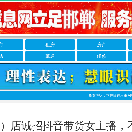
市
租房
房产
洁
疏通
维修
免责声明：本栏目信息由网友自行发
）店诚招抖音带货女主播，