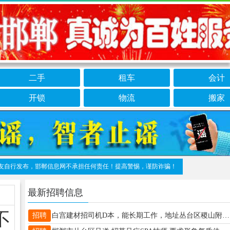
二手
租车
会计
开锁
物流
搬家
布，邯郸信息网不承担任何责任！提高警惕，谨防诈骗！做推广、做信息置顶！请加邯郸信
最新招聘信息
不
招聘
白宫建材招司机D本，能长期工作，地址丛台区稷山附近。13603107772