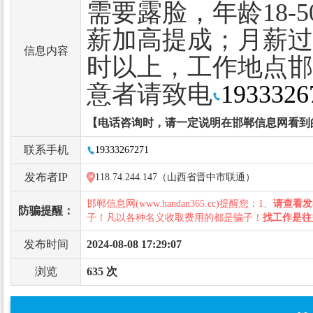
需要露脸，年龄18-
薪加高提成；月薪过
信息内容
时以上，工作地点邯
意者请致电
1933326
【电话咨询时，请一定说明在邯郸信息网看到
联系手机
19333267271
发布者IP
118.74.244.147（山西省晋中市联通）
邯郸信息网(www.handan365.cc)提醒您：1、
请查看发
防骗提醒：
子！凡以各种名义收取费用的都是骗子！
找工作是往
发布时间
2024-08-08 17:29:07
浏览
635 次