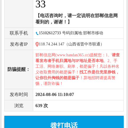
33
【电话咨询时，请一定说明在邯郸信息网
看到的，谢谢！】
联系手机
15102612733
号码归属地:邯郸市移动
发布者IP
118.74.244.147（山西省晋中市联通）
邯郸信息网(www.handan365.cc)提醒您：1、
请查
看发布者手机归属地与IP地址是否本地
。2、手
工活、网络兼职、刷单，都是骗子！凡以各种名
防骗提醒：
义收取费用的都是骗子！
找工作是往兜里挣钱，
让你往外掏钱的都是骗子
！异地招聘请提高警
惕，谨防诈骗！
发布时间
2024-08-06 11:10:07
浏览
639 次
拨打电话