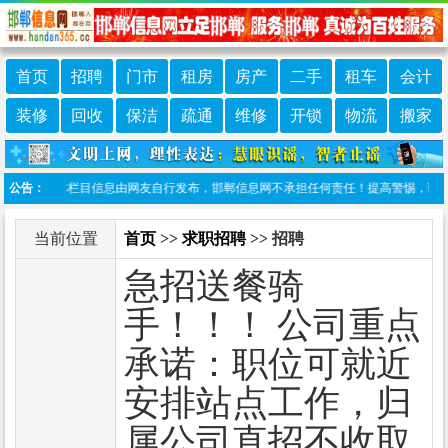
首页
招聘
门市
租房
房产
二手
租车
会计
装修
回收
保洁
疏通
维修
开锁
物流
搬家
责声明：本栏目信息由网友自行发布，邯郸信息网不承担任何责任！提高警惕，谨防诈骗！做
公告：
当前位置
首页
>>
求职招聘
>> 招聘
急招送餐骑
手！！！ 公司重点
承诺：职位可就近
安排站点工作，归
属公司直招不收取