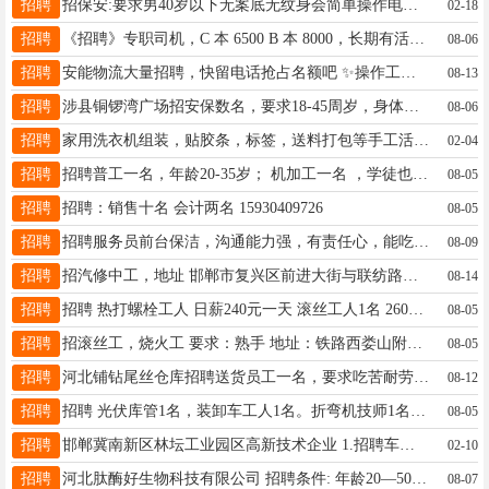
招聘
招保安:要求男40岁以下无案底无纹身会简单操作电脑工作内容看监控坐岗管吃住每天六小时工资月5000工作地址北京市西城区名额有限想找好工作的快找我手机号15831834601同微信
02-18
招聘
《招聘》专职司机，C 本 6500 B 本 8000，长期有活儿，不装不卸，时间灵活，工资月结 电话：13932055599 乔经理
08-06
招聘
安能物流大量招聘，快留电话抢占名额吧 ✨操作工：5500-7500元（10名）月休4天 ✨分拣员：3800元（4名）月休4天 地址：邯郸市丛台区荀子大街五号（京旭邯兆物流园）安能物流 15132031002
08-13
招聘
涉县铜锣湾广场招安保数名，要求18-45周岁，身体健康，吃苦耐劳，服从管理 17631686080
08-06
招聘
家用洗衣机组装，贴胶条，标签，送料打包等手工活，男16-55女16-49，认识字，两班倒，6000-7000每月，15号发薪
02-04
招聘
招聘普工一名，年龄20-35岁； 机加工一名 ，学徒也可以，年龄20-30岁； 地址：名关小西门 17631340251
08-05
招聘
招聘：销售十名 会计两名 15930409726
08-05
招聘
招聘服务员前台保洁，沟通能力强，有责任心，能吃苦耐劳精神 地址:丛台区紫薇苑便民市场(广泰街东)18631043066
08-09
招聘
招汽修中工，地址 邯郸市复兴区前进大街与联纺路交叉口 。15030064673
08-14
招聘
招聘 热打螺栓工人 日薪240元一天 滚丝工人1名 260一天 高速搓丝机师傅 300一天 以上工作必须有经验 15932107717 魏庄村 招聘 人事专员 必须有2年以上工作经验 月薪4000元-5000元 河北铺西街口 13731004061
08-05
招聘
招滚丝工，烧火工 要求：熟手 地址：铁路西娄山附近 18632020301
08-05
招聘
河北铺钻尾丝仓库招聘送货员工一名，要求吃苦耐劳，不随意请假15369043707
08-12
招聘
招聘 光伏库管1名，装卸车工人1名。折弯机技师1名，折弯机工人5名。 地址：召庄中通快递园附近 15033000005
08-05
招聘
邯郸冀南新区林坛工业园区高新技术企业 1.招聘车间技术员1名，要求化学相关专业，大专及以上学历，有3年以上工作经验，吃苦耐劳，有责任心，服从领导安排。薪资面议，包吃住，缴纳保险。 2.招聘门岗1名，50岁到60岁之间。
02-10
招聘
河北肽酶好生物科技有限公司 招聘条件: 年龄20—50岁，男性，身体健全，踏实肯干 工资待遇: 待遇：基本工资3000/计件工资，到手工资在3000--6000 时间：早晨7:30上班，中午12:00下班，下午1:30上班，下午下班时间看生产任务 电话：13103305110
08-07