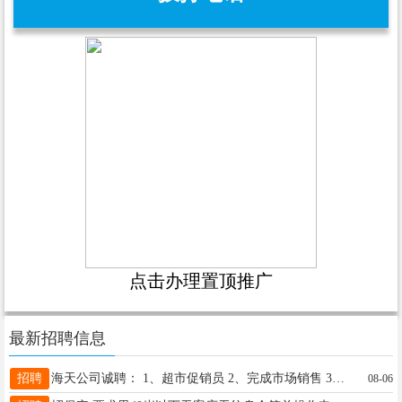
点击办理置顶推广
最新招聘信息
招聘
海天公司诚聘： 1、超市促销员 2、完成市场销售 3、服从各超市调动 要求有责任心，有经验，有挣钱欲望 福利待遇： 五险每月公休4天 薪资：3000+ 联系人：冀经理 15132094334
08-06