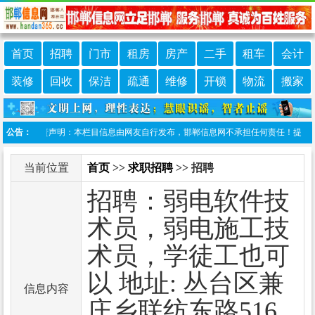
首页
招聘
门市
租房
房产
二手
租车
会计
装修
回收
保洁
疏通
维修
开锁
物流
搬家
公告：
免责声明：本栏目信息由网友自行发布，邯郸信息网不承担任何责任！提高警惕，谨
当前位置
首页
>>
求职招聘
>> 招聘
招聘：弱电软件技
术员，弱电施工技
术员，学徒工也可
以 地址: 丛台区兼
信息内容
庄乡联纺东路516