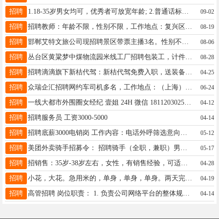
招聘
1.18-35岁男女均可，优秀者可放宽年龄; 2.普通话标准，活泼开朗，零基础，零经验可做: 3.性格开朗、风趣幽默，或具有才艺(唱歌、喊麦)等更佳; 4.提供舒适的室内办公环境与办公设备; 5.新手带薪培训，有专业老师培训与指导; 6.可全职/兼职/实习，实习提供实习证明; 7.工作时间为14:00-18:00，20:00到24:00(中间2个小时轮流吃饭时间)，兼职4小时以上，时间可自由选择; 薪资范围:保底2000元/月，高提成，月平均工资4000-10000+ v:whwh6791
09-02
招聘
招聘教师：年龄不限，性别不限，工作地点：复兴区；实习期薪资2000左右，期满月均4000-6000左右！欢迎有意向者前来！
08-19
招聘
邯郸艾特文旅公司现招聘景区带票主播3名。性别不限，要求高中及以上学历。有3个月以上相关工作经验者优先考虑。 该职位薪资结构为：底薪+ 业绩提成，平均每月5K-7K。 在职期间员工享有交通补助与餐补福利。 成功转正后，公司将为员工缴纳三险（养老保险、医疗保险、失业保险）。 VX：15175087887 电话15690002890
08-06
招聘
丛台区黄粱梦中煤物流园米线工厂招聘包装工，计件工资，多劳多得，活简单易上手，长白班，联系电话15803395312
08-28
招聘
招聘滴滴旗下新桔代驾：新桔代驾免费入职，送装备。完十单送免佣卡。海量订单等你来接，条件：23-50周岁，3年驾龄以上，没有个人不良记录即可注册，极速开号。致富热线：19333231199袁经理；19031302680刘经理
04-25
招聘
众瑞企汇招聘网约车司机多名，工作地点：（上海）工资8000-12000，工资可周结1860，日均266元，年薪13薪，工作28天，每月可回家报销来回路费，管吃住管电费，公司缴纳五险，不租车，不买车，公司提供车辆，没有押金，驾驶证满一年，没有犯罪记录，王经理 17331906663（微信同步）
06-24
招聘
一线大都市外围圈女经纪 壹姐 24H 微信 18112030251 QQ 1228207872 往事清零-爱恨随意-做真的自我-经济独立的女孩最美-全国外围招聘日结1万起 没花在你身上的金山银山都与你无关 没落实到你身上的承诺一律视为谎言 女人不能靠感情和不值钱的大饼活着 赚钱和爱自己永远是第一位 职位：外围圈女孩 酒店女公关 为商界精英老板成功人士提供温馨周到的服务 收入：女孩1次到手 1千 2千 3千 日结5千-1万以上 女 35岁以下 净身高155以上
04-12
招聘
招聘服务员 工资3000-5000
04-14
招聘
招聘底薪3000电销岗 工作内容：电话外呼筛选意向客户，负责客户的邀约和维护，有培训，老带新，工作简单好上手 职位要求： 1.普通话流利，具备良好的沟通技巧 2.能够融入团队工作 工作时间：大小周双休 八小时工作制9:00-12:00,13:30-18:30 不加班，环境好，团队年轻化，定期下午茶和团建
05-12
招聘
美团外卖骑手招募令： 招聘骑手（全职，兼职）男女不限 招聘全职骑手50人，18-55周岁 薪资待遇： 全职骑手：4 元、6元、12元/每单（多档位薪资更人性） 距离补贴、超重补贴、恶劣天气补贴、单王奖励。 想挣钱来美团外卖，实现1年交首付，2年购新车， 月薪6000元以上，上不封顶挣钱看过来～不画大饼 地址：邯郸市永年区洺园街中段路北 VX同号
05-17
招聘
招销售：35岁-38岁左右，女性，有销售经验，可适当饮酒；有政府沟通经验者优先，商务礼仪娴熟；无责底薪2500+高绩效+高提成+出差补助+年休+五险。有意者+V：19333992943。备注邯郸销售。
04-28
招聘
小花，大花。急用米的，单身，单身，单身。两天完事。四五十个。想做的联系，星期二开始。微信qw58896967
04-19
招聘
高管招聘 岗位职责： 1. 负责公司网络平台的整体规划与运营，制定并执行网络运营策略； 2. 分析用户行为数据，优化内容策略，提高用户活跃度和粘性； 3. 管理团队日常工作，确保项目按时高质量完成； 4. 协调各部门资源，推动线上线下活动的顺利开展。 5. 能独立培训员工， 任职要求： 1. 市场营销、传媒等相关专业优先； 2. 至少3年以上的网络运营经验，有大型企业或平台运营经验者优先； 3. 熟悉互联网行业动态，具备敏锐的市场洞察力； 4. 具备良好的沟通协调能力和团队管理能力； 5. 有较强的数据分析能力，能够通过数据分析指导业务决策； 6. 性格开朗，具有较强的抗压能力。 福利待遇： 1. 年薪范围：12-20万人民币，具体面议； 2. 提供年终奖、绩效奖金； 3. 办公环境舒适，提供茶水间、休息区； 4. 每年组织团队建设活动，增进团队凝聚力。 5. 提供食宿，环境舒适。 招聘单位:河北田野节水灌溉设备有限公司 地址；邯郸市鸡泽县经济开发区 联系人；孙经理 地址: 鸡泽县鸡泽镇北线阁街与515国道交叉口东380米
04-14