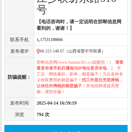
号
【电话咨询时，请一定说明在邯郸信息网
看到的，谢谢！】
联系手机
17531188666
发布者IP
60.223.148.67（山西省晋中市联通）
邯郸信息网(www.handan365.cc)提醒您：1、
请查
看发布者手机归属地与IP地址是否本地
。2、手
工活、网络兼职、刷单，都是骗子！凡以各种名
防骗提醒：
义收取费用的都是骗子！
找工作是往兜里挣钱，
让你往外掏钱的都是骗子
！异地招聘请提高警
惕，谨防诈骗！
发布时间
2025-04-14 16:59:19
浏览
794 次