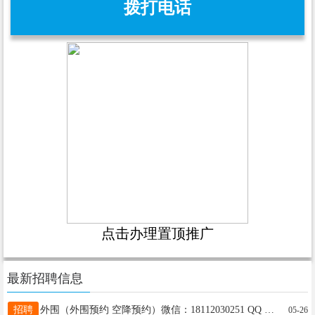
拨打电话
点击办理置顶推广
最新招聘信息
招聘
外围（外围预约 空降预约）微信：18112030251 QQ 1228207872 一线城市高端品茶-线上预约高端外围女-外出接单-外围大圈预约平台 外围（外围预约）【微信：18112030251 QQ 1228207872】一二线城市外围空降资源 竭诚为高端客户（商界老板-职场高级精英-成功人士） 提供温馨周到的全方位服务 高端名媛 御姐 健身房女私教 职场白领 在校大学生 颜值高 气质优雅 身材一级棒 高级感满满的 北京 上海 广州 深圳 杭州 武汉 重庆 成都 长沙 西安 南昌 郑州 福
05-26