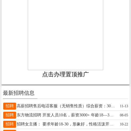
点击办理置顶推广
最新招聘信息
招聘
高薪招聘售后电话客服（无销售性质）综合薪资：3000-6000元，要求：1.年龄18-35周岁。2.熟悉电脑操作。报名热线:18230228391（同微信）
11-13
招聘
东方物流招聘 开发人员10名，薪资3000+ 年龄18—35岁，有销售经验者优先。 13047777765
08-05
招聘
招聘女主播： 要求年龄18-30，形象好，性格活泼开朗，善于沟通。最好有才艺，会跳舞。 工作内容：拍视屏，开直播。 工作时间：8小时，工资加提5000-8000。 工作地点：武安（可提供住宿） 联系电话：13363072227
10-22