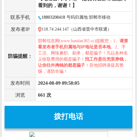
看到的，谢谢！】
联系手机
18803208418
号码归属地:邯郸市移动
发布者IP
118.74.244.147（山西省晋中市联通）
邯郸信息网(www.handan365.cc)提醒您：1、
请查
看发布者手机归属地与IP地址是否本地
。2、手
工活、网络兼职、刷单，都是骗子！凡以各种名
防骗提醒：
义收取费用的都是骗子！
找工作是往兜里挣钱，
让你往外掏钱的都是骗子
！异地招聘请提高警
惕，谨防诈骗！
发布时间
2024-08-09 09:58:05
浏览
661 次
拨打电话