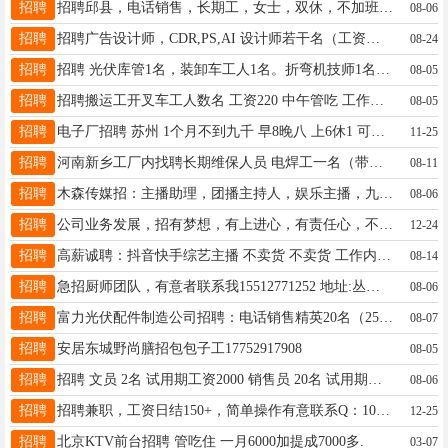
招聘
招聘邱县，电话销售，长期工，女士，双休，不加班。 另招美工一名，面议 工作时间每天8个小时，无责任底薪2000元+全勤奖100+年终奖100+提成+带薪培训≈3000左右，周六日、国家节假日带薪休息 要求：女士23～40岁，会普通话，有无经验均可 联系电话:15630017246
08-06
招聘
招聘广告设计师，CDR,PS,AI 设计师若干名（工资面议）联系方式；15533345077
08-24
招聘
招聘 光伏库管1名，装卸车工人1名。折弯机技师1名，折弯机工人5名。 地址：召庄中通快递园附近 15033000005
08-05
招聘
招聘搬运工开叉车工人数名 工资220 中午管吃 工作地址：107国道兄弟物流 18003204666
08-05
招聘
电子厂招聘 苏州 1个月不到九千 早8晚八 上6休1 可周结 管吃管住 干够50天有返程费 5千 要求18到30 要去的加我 微信s15511021710 我周一过来
11-25
招聘
河南新乡工厂内找聘长期维保人员 电焊工一名（带证） 普工三名 工作时间每天八小时，每月26天班，月工资发放；工作轻松，有意向者联系19333036642
08-11
招聘
木森传媒招：主播助理，团播主持人，娱乐主播，九宫格嘉宾，商业操盘手，游戏直播推广 工作时间：早九点～晚五 工作地址:邯郸市邯山区 薪资无责底薪4000元➕提成➕团建➕过节福利 年龄：18～40岁 17631030090
08-06
招聘
公司业务发展，招有梦想，有上进心，有责任心，不安逸现状的有志之士加入，时间自由，薪酬丰厚，公司有完整营销流程，送的越多赚的越多，赚钱没有上限，数商经济改变命运。
12-24
招聘
高薪诚聘：抖音快手综艺主播 不卖货 不卖货 工作内容：抖音 快手直播 工作内容轻松简单 工作地址：在家 在公司 都可以 公司管住 工资可以日结 男女不限：40周岁以下 工资待遇：保底5000—9000 工资可以日结： 新人小白带薪培训 运营一对一 15230088761
08-14
招聘
急招厨师团队，有意者联系我15512771252 地址:丛台区亚太劳模广场赵都风韵酒店(天鸿广场高铁站店)
08-06
招聘
富力光伏配件制造公司招聘：电话销售精英20名（25-40岁）专业培训+底薪提成+全勤+公休+年终奖+团建+旅游+参展会，月入过万不是梦 电话：15176087118微信同号工作地址邯郸市刘二圧
08-07
招聘
安居东城野尚膳招包包子工17752917908
08-05
招聘
招聘 文员 2名 试用期工资2000 销售员 20名 试用期底薪3000元 要求:年龄20-40岁 试用期后福利待遇:底薪+提成+全勤+餐补=5000-8000以上 地址:邯山区北堡小学对面16632318555
08-06
招聘
招聘兼职，工资日结150+，简单操作有意联系Q：1078302094
12-25
招聘
北京KTV前台招聘 管吃住 一月6000加提成7000多.
03-07