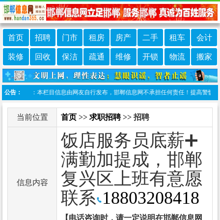
首页
招聘
门市
租房
房产
二手
租车
会计
装修
回收
保洁
疏通
维修
开锁
物流
搬家
免责声明：本栏目信息由网友自行发布，邯郸信息网不承担任何责任！提高警惕，谨防诈骗
公告：
当前位置
首页
>>
求职招聘
>> 招聘
饭店服务员底薪➕
满勤加提成，邯郸
复兴区上班有意愿
信息内容
联系
18803208418
【电话咨询时，请一定说明在邯郸信息网