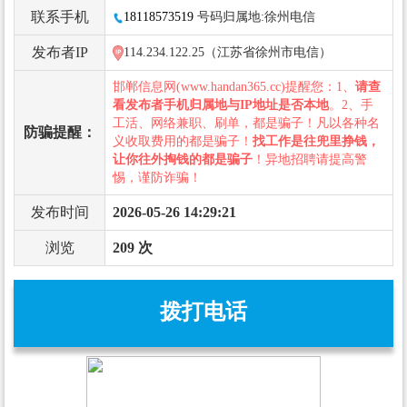
联系手机
18118573519
号码归属地:徐州电信
发布者IP
114.234.122.25（江苏省徐州市电信）
邯郸信息网(www.handan365.cc)提醒您：1、
请查
看发布者手机归属地与IP地址是否本地
。2、手
工活、网络兼职、刷单，都是骗子！凡以各种名
防骗提醒：
义收取费用的都是骗子！
找工作是往兜里挣钱，
让你往外掏钱的都是骗子
！异地招聘请提高警
惕，谨防诈骗！
发布时间
2026-05-26 14:29:21
浏览
209 次
拨打电话