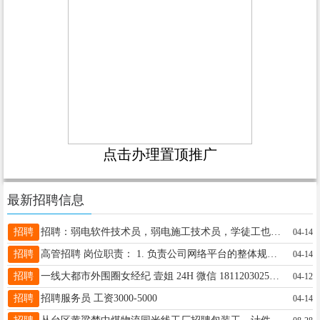
点击办理置顶推广
最新招聘信息
招聘
招聘：弱电软件技术员，弱电施工技术员，学徒工也可以 地址: 丛台区兼庄乡联纺东路516号
04-14
招聘
高管招聘 岗位职责： 1. 负责公司网络平台的整体规划与运营，制定并执行网络运营策略； 2. 分析用户行为数据，优化内容策略，提高用户活跃度和粘性； 3. 管理团队日常工作，确保项目按时高质量完成； 4. 协调各部门资源，推动线上线下活动的顺利开展。 5. 能独立培训员工， 任职要求： 1. 市场营销、传媒等相关专业优先； 2. 至少3年以上的网络运营经验，有大型企业或平台运营经验者优先； 3. 熟悉互联网行业动态，具备敏锐的市场洞察力； 4. 具备良好的沟通协调能力和团队管理能力； 5. 有较强的数据分析能力，能够通过数据分析指导业务决策； 6. 性格开朗，具有较强的抗压能力。 福利待遇： 1. 年薪范围：12-20万人民币，具体面议； 2. 提供年终奖、绩效奖金； 3. 办公环境舒适，提供茶水间、休息区； 4. 每年组织团队建设活动，增进团队凝聚力。 5. 提供食宿，环境舒适。 招聘单位:河北田野节水灌溉设备有限公司 地址；邯郸市鸡泽县经济开发区 联系人；孙经理 地址: 鸡泽县鸡泽镇北线阁街与515国道交叉口东380米
04-14
招聘
一线大都市外围圈女经纪 壹姐 24H 微信 18112030251 QQ 1228207872 往事清零-爱恨随意-做真的自我-经济独立的女孩最美-全国外围招聘日结1万起 没花在你身上的金山银山都与你无关 没落实到你身上的承诺一律视为谎言 女人不能靠感情和不值钱的大饼活着 赚钱和爱自己永远是第一位 职位：外围圈女孩 酒店女公关 为商界精英老板成功人士提供温馨周到的服务 收入：女孩1次到手 1千 2千 3千 日结5千-1万以上 女 35岁以下 净身高155以上
04-12
招聘
招聘服务员 工资3000-5000
04-14