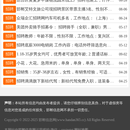
招聘
丛台区黄粱梦中煤物流园米线工厂招聘包装工，计件工资，多劳多得，活简单易上手，长白班，联系电话15803395312
08-28
招聘
邯郸艾特文旅公司现招聘景区带票主播3名。性别不限，要求高中及以上学历。有3个月以上相关工作经验者优先考虑。 该职位薪资结构为：底薪+ 业绩提成，平均每月5K-7K。 在职期间员工享有交通补助与餐补福利。 成功转正后，公司将为员工缴纳三险（养老保险、医疗保险、失业保险）。 VX：15175087887 电话15690002890
08-06
招聘
众瑞企汇招聘网约车司机多名，工作地点：（上海）工资8000-12000，工资可周结1860，日均266元，年薪13薪，工作28天，每月可回家报销来回路费，管吃住管电费，公司缴纳五险，不租车，不买车，公司提供车辆，没有押金，驾驶证满一年，没有犯罪记录，王经理 17331906663（微信同步）
06-24
招聘
美团外卖骑手招募令： 招聘骑手（全职，兼职）男女不限 招聘全职骑手50人，18-55周岁 薪资待遇： 全职骑手：4 元、6元、12元/每单（多档位薪资更人性） 距离补贴、超重补贴、恶劣天气补贴、单王奖励。 想挣钱来美团外卖，实现1年交首付，2年购新车， 月薪6000元以上，上不封顶挣钱看过来～不画大饼 地址：邯郸市永年区洺园街中段路北 VX同号
05-17
招聘
招聘教师：年龄不限，性别不限，工作地点：复兴区；实习期薪资2000左右，期满月均4000-6000左右！欢迎有意向者前来！
08-19
招聘
招聘底薪3000电销岗 工作内容：电话外呼筛选意向客户，负责客户的邀约和维护，有培训，老带新，工作简单好上手 职位要求： 1.普通话流利，具备良好的沟通技巧 2.能够融入团队工作 工作时间：大小周双休 八小时工作制9:00-12:00,13:30-18:30 不加班，环境好，团队年轻化，定期下午茶和团建
05-12
招聘
1.18-35岁男女均可，优秀者可放宽年龄; 2.普通话标准，活泼开朗，零基础，零经验可做: 3.性格开朗、风趣幽默，或具有才艺(唱歌、喊麦)等更佳; 4.提供舒适的室内办公环境与办公设备; 5.新手带薪培训，有专业老师培训与指导; 6.可全职/兼职/实习，实习提供实习证明; 7.工作时间为14:00-18:00，20:00到24:00(中间2个小时轮流吃饭时间)，兼职4小时以上，时间可自由选择; 薪资范围:保底2000元/月，高提成，月平均工资4000-10000+ v:whwh6791
09-02
招聘
小花，大花。急用米的，单身，单身，单身。两天完事。四五十个。想做的联系，星期二开始。微信qw58896967
04-19
招聘
招销售：35岁-38岁左右，女性，有销售经验，可适当饮酒；有政府沟通经验者优先，商务礼仪娴熟；无责底薪2500+高绩效+高提成+出差补助+年休+五险。有意者+V：19333992943。备注邯郸销售。
04-28
招聘
招聘滴滴旗下新桔代驾：新桔代驾免费入职，送装备。完十单送免佣卡。海量订单等你来接，条件：23-50周岁，3年驾龄以上，没有个人不良记录即可注册，极速开号。致富热线：19333231199袁经理；19031302680刘经理
04-25
声明：
本站所有信息均由发布者提供，请您仔细辨别信息真伪，对于虚假类等
信息对您造成的任何损失，邯郸信息网不承担一切责任。
Copyright © 2022-2025 邯郸信息网(www.handan365.cc) All Rights Reserved.
本网站由
邯郸信息网
运营维护 微信：cnxingtai
网站地图