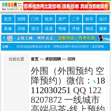
首页
招聘
门市
租房
房产
二手
租车
会计
装修
回收
保洁
疏通
维修
开锁
物流
搬家
责声明：本栏目信息由网友自行发布，邯郸信息网不承担任何责任！提高警惕，谨防诈骗！
公告：
当前位置
首页
>>
求职招聘
>> 招聘
外围（外围预约 空
降预约）微信：
18
112030251
QQ 122
8207872 一线城市
高端品茶-线上预约