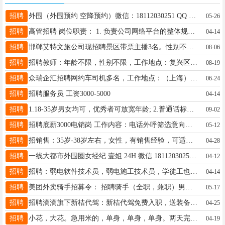
招聘
外围（外围预约 空降预约）微信：18112030251 QQ 1228207872 一线城市高端品茶-线上预约高端外围女-外出接单-外围大圈预约平台 外围（外围预约）【微信：18112030251 QQ 1228207872】一二线城市外围空降资源 竭诚为高端客户（商界老板-职场高级精英-成功人士） 提供温馨周到的全方位服务 高端名媛 御姐 健身房女私教 职场白领 在校大学生 颜值高 气质优雅 身材一级棒 高级感满满的 北京 上海 广州 深圳 杭州 武汉 重庆 成都 长沙 西安 南昌 郑州 福
05-26
招聘
高管招聘 岗位职责： 1. 负责公司网络平台的整体规划与运营，制定并执行网络运营策略； 2. 分析用户行为数据，优化内容策略，提高用户活跃度和粘性； 3. 管理团队日常工作，确保项目按时高质量完成； 4. 协调各部门资源，推动线上线下活动的顺利开展。 5. 能独立培训员工， 任职要求： 1. 市场营销、传媒等相关专业优先； 2. 至少3年以上的网络运营经验，有大型企业或平台运营经验者优先； 3. 熟悉互联网行业动态，具备敏锐的市场洞察力； 4. 具备良好的沟通协调能力和团队管理能力； 5. 有较强的数据分析能力，能够通过数据分析指导业务决策； 6. 性格开朗，具有较强的抗压能力。 福利待遇： 1. 年薪范围：12-20万人民币，具体面议； 2. 提供年终奖、绩效奖金； 3. 办公环境舒适，提供茶水间、休息区； 4. 每年组织团队建设活动，增进团队凝聚力。 5. 提供食宿，环境舒适。 招聘单位:河北田野节水灌溉设备有限公司 地址；邯郸市鸡泽县经济开发区 联系人；孙经理 地址: 鸡泽县鸡泽镇北线阁街与515国道交叉口东380米
04-14
招聘
邯郸艾特文旅公司现招聘景区带票主播3名。性别不限，要求高中及以上学历。有3个月以上相关工作经验者优先考虑。 该职位薪资结构为：底薪+ 业绩提成，平均每月5K-7K。 在职期间员工享有交通补助与餐补福利。 成功转正后，公司将为员工缴纳三险（养老保险、医疗保险、失业保险）。 VX：15175087887 电话15690002890
08-06
招聘
招聘教师：年龄不限，性别不限，工作地点：复兴区；实习期薪资2000左右，期满月均4000-6000左右！欢迎有意向者前来！
08-19
招聘
众瑞企汇招聘网约车司机多名，工作地点：（上海）工资8000-12000，工资可周结1860，日均266元，年薪13薪，工作28天，每月可回家报销来回路费，管吃住管电费，公司缴纳五险，不租车，不买车，公司提供车辆，没有押金，驾驶证满一年，没有犯罪记录，王经理 17331906663（微信同步）
06-24
招聘
招聘服务员 工资3000-5000
04-14
招聘
1.18-35岁男女均可，优秀者可放宽年龄; 2.普通话标准，活泼开朗，零基础，零经验可做: 3.性格开朗、风趣幽默，或具有才艺(唱歌、喊麦)等更佳; 4.提供舒适的室内办公环境与办公设备; 5.新手带薪培训，有专业老师培训与指导; 6.可全职/兼职/实习，实习提供实习证明; 7.工作时间为14:00-18:00，20:00到24:00(中间2个小时轮流吃饭时间)，兼职4小时以上，时间可自由选择; 薪资范围:保底2000元/月，高提成，月平均工资4000-10000+ v:whwh6791
09-02
招聘
招聘底薪3000电销岗 工作内容：电话外呼筛选意向客户，负责客户的邀约和维护，有培训，老带新，工作简单好上手 职位要求： 1.普通话流利，具备良好的沟通技巧 2.能够融入团队工作 工作时间：大小周双休 八小时工作制9:00-12:00,13:30-18:30 不加班，环境好，团队年轻化，定期下午茶和团建
05-12
招聘
招销售：35岁-38岁左右，女性，有销售经验，可适当饮酒；有政府沟通经验者优先，商务礼仪娴熟；无责底薪2500+高绩效+高提成+出差补助+年休+五险。有意者+V：19333992943。备注邯郸销售。
04-28
招聘
一线大都市外围圈女经纪 壹姐 24H 微信 18112030251 QQ 1228207872 往事清零-爱恨随意-做真的自我-经济独立的女孩最美-全国外围招聘日结1万起 没花在你身上的金山银山都与你无关 没落实到你身上的承诺一律视为谎言 女人不能靠感情和不值钱的大饼活着 赚钱和爱自己永远是第一位 职位：外围圈女孩 酒店女公关 为商界精英老板成功人士提供温馨周到的服务 收入：女孩1次到手 1千 2千 3千 日结5千-1万以上 女 35岁以下 净身高155以上
04-12
招聘
招聘：弱电软件技术员，弱电施工技术员，学徒工也可以 地址: 丛台区兼庄乡联纺东路516号
04-14
招聘
美团外卖骑手招募令： 招聘骑手（全职，兼职）男女不限 招聘全职骑手50人，18-55周岁 薪资待遇： 全职骑手：4 元、6元、12元/每单（多档位薪资更人性） 距离补贴、超重补贴、恶劣天气补贴、单王奖励。 想挣钱来美团外卖，实现1年交首付，2年购新车， 月薪6000元以上，上不封顶挣钱看过来～不画大饼 地址：邯郸市永年区洺园街中段路北 VX同号
05-17
招聘
招聘滴滴旗下新桔代驾：新桔代驾免费入职，送装备。完十单送免佣卡。海量订单等你来接，条件：23-50周岁，3年驾龄以上，没有个人不良记录即可注册，极速开号。致富热线：19333231199袁经理；19031302680刘经理
04-25
招聘
小花，大花。急用米的，单身，单身，单身。两天完事。四五十个。想做的联系，星期二开始。微信qw58896967
04-19