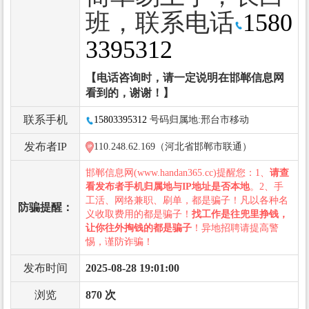
班，联系电话
1580
3395312
【电话咨询时，请一定说明在邯郸信息网
看到的，谢谢！】
联系手机
15803395312
号码归属地:邢台市移动
发布者IP
110.248.62.169（河北省邯郸市联通）
邯郸信息网(www.handan365.cc)提醒您：1、
请查
看发布者手机归属地与IP地址是否本地
。2、手
工活、网络兼职、刷单，都是骗子！凡以各种名
防骗提醒：
义收取费用的都是骗子！
找工作是往兜里挣钱，
让你往外掏钱的都是骗子
！异地招聘请提高警
惕，谨防诈骗！
发布时间
2025-08-28 19:01:00
浏览
870 次