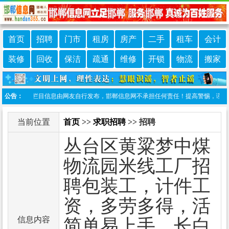
首页
招聘
门市
租房
房产
二手
租车
会计
装修
回收
保洁
疏通
维修
开锁
物流
搬家
责声明：本栏目信息由网友自行发布，邯郸信息网不承担任何责任！提高警惕，谨防诈骗！做
公告：
当前位置
首页
>>
求职招聘
>> 招聘
丛台区黄粱梦中煤
物流园米线工厂招
聘包装工，计件工
资，多劳多得，活
信息内容
简单易上手，长白