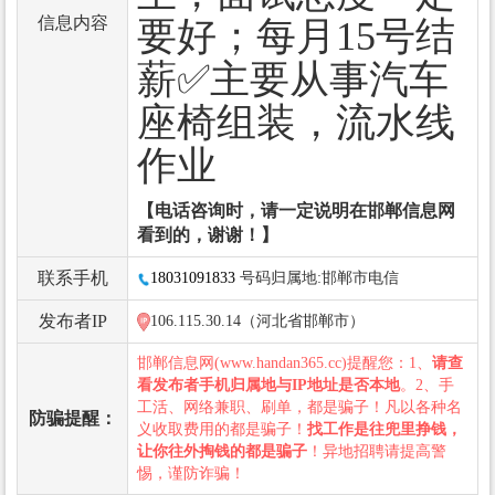
信息内容
要好；每月15号结
薪✅主要从事汽车
座椅组装，流水线
作业
【电话咨询时，请一定说明在邯郸信息网
看到的，谢谢！】
联系手机
18031091833
号码归属地:邯郸市电信
发布者IP
106.115.30.14（河北省邯郸市）
邯郸信息网(www.handan365.cc)提醒您：1、
请查
看发布者手机归属地与IP地址是否本地
。2、手
工活、网络兼职、刷单，都是骗子！凡以各种名
防骗提醒：
义收取费用的都是骗子！
找工作是往兜里挣钱，
让你往外掏钱的都是骗子
！异地招聘请提高警
惕，谨防诈骗！