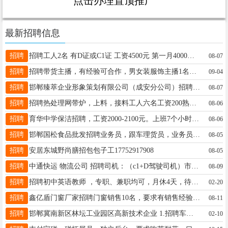
点击办理置顶推广
最新招聘信息
招聘
招聘工人2名 有D证或C1证 工资4500元 第一月4000元 地址: 新世纪冷库 13082100330
08-07
招聘
招聘带货主播，有经验可合作，男女装服饰主播1名，农产品核桃臭豆腐主播1名，可保底4000➕提成，可合作利润五五分，有干劲，有上进心，能接受晚班的联系：18833002788同微，16796531137同微
09-04
招聘
邯郸臻萃企业形象策划有限公司（成安分公司）招聘电话销售数名，要求会讲普通话。 底薪+提成+公休+旅游+聚餐+奖金+节假日带薪休假。 待遇:每月底薪2500+高提成.公休4天 工作时间:上午8:30--12:00下午2:00--6:00 电话：15030072867
08-07
招聘
招聘热处理网带炉，上料，接料工人六名工资200熟手可面谈优先 17731096707
08-06
招聘
育华中学保洁招聘，工资2000-2100元。上班7个小时。每周日公休。18932708345
08-06
招聘
邯郸国松食品批发招聘业务员，跟车理货员，业务员保底3000+提成。 联系电话:15383305618 联系人:裴经理 联系地址：邯钢路与邯山街交叉口农副产品市场院内
08-05
招聘
安居东城野尚膳招包包子工17752917908
08-05
招聘
中通快运 物流公司 招聘司机：（c1+D驾驶司机）市区派件取件2名熟悉道路有经验者优先月工资 面议 要求：男性、22～45周岁，能吃苦耐劳、执行力强、 地址：（邯郸市丛台区 来马台一街）13333000717
08-09
招聘
招聘初中英语教师 ，专职、兼职均可，月休4天，待遇面议。
02-20
招聘
鑫亿盾门窗厂家招聘门窗销售10名，要求有销售经验，有责任心，沟通能力强 13383106464
08-11
招聘
邯郸冀南新区林坛工业园区高新技术企业 1.招聘车间技术员1名，要求化学相关专业，大专及以上学历，有3年以上工作经验，吃苦耐劳，有责任心，服从领导安排。薪资面议，包吃住，缴纳保险。 2.招聘门岗1名，50岁到60岁之间。
02-10