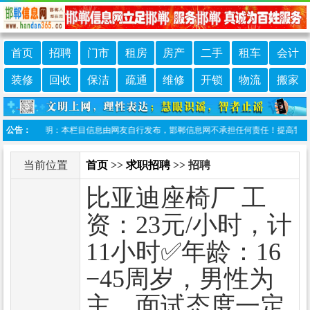
首页
招聘
门市
租房
房产
二手
租车
会计
装修
回收
保洁
疏通
维修
开锁
物流
搬家
公告：
免责声明：本栏目信息由网友自行发布，邯郸信息网不承担任何责任！提高警惕，谨防
当前位置
首页
>>
求职招聘
>> 招聘
比亚迪座椅厂 工
资：23元/小时，计
11小时✅年龄：16
−45周岁，男性为
主，面试态度一定