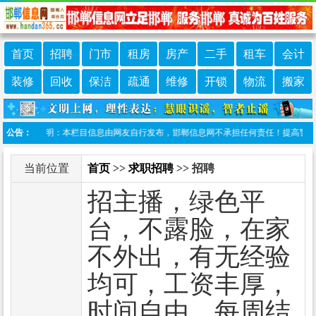
首页
招聘
门市
租房
房产
二手
租车
会计
装修
回收
保洁
疏通
维修
开锁
物流
搬家
公告：
免责声明：本栏目信息由网友自行发布，邯郸信息网不承担任何责任！提高警惕，谨防
当前位置
首页
>>
求职招聘
>> 招聘
招主播，绿色平
台，不露脸，在家
不外出，有无经验
均可，工资丰厚，
时间自由，每周结