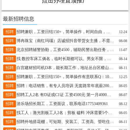
点击办理置顶推广
最新招聘信息
招聘
招聘兼职，工资日结150+，简单操作，时间自由，有意者联系Q：952557662
12-24
招聘
博冉珠宝（南红玛瑙）店诚招抖音带货女主播，不需要露脸，年龄18-50岁，有销售经验者优先！底薪加高提成；月薪过万，时间自由，每天工作四小时以上，工作地点邯郸市邯山区赵都新城附近。有意者请致电19333267271李女士
08-08
招聘
北京招聘辅警协勤，工资4500，辅助民警出勤任务，年龄18—40，免费吃住在公安局，电话17731921413
11-07
招聘
找:数控车床工俩名，临时长期都可以。男女不限，有意者联系:15127009590
08-14
招聘
白宫建材招司机D本，能长期工作，地址丛台区稷山附近。13603107772
08-11
招聘
招聘兼职，工资日结150+，简单操作有意联系Q：1078302094
12-25
招聘
招聘：电话销售，有专人员培训 无套路常年底薪2000元，每月公休4天 不跳舞不画饼 地址：飞宇螺丝大世界5排A20（乐业紧固件） 电话：17752962333 孟经理
08-05
招聘
招聘工人2名 有D证或C1证 工资4500元 第一月4000元 地址: 新世纪冷库 13082100330
08-07
招聘
游乐场招长期工，工资面议，联系电话17753409361
08-12
招聘
找工人：激光割板工人2名；剪板 磕料 冲床需要5个人；一天200-250元，保底25天工，中午管饭、每月5号开工资、一天9小时，加班有工，待遇好； 地址：东洺阳村工业区 15028044441
08-05
招聘
招聘外地搭花棚，可短期、安装工、工资高、管吃住，报销路费，不干就结账。长年有活，上高工作，6米高，不上高勿扰。16603106456
08-11