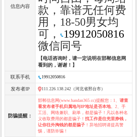
信息内容
款，靠谱无任何费
用，18-50男女均
可，
19912050816
微信同号
【电话咨询时，请一定说明在邯郸信息网
看到的，谢谢！】
联系手机
19912050816
发布者IP
111.226.138.242（河北省邢台市）
邯郸信息网(www.handan365.cc)提醒您：1、
请查
看发布者手机归属地与IP地址是否本地
。2、手
工活、网络兼职、刷单，都是骗子！凡以各种名
防骗提醒：
义收取费用的都是骗子！
找工作是往兜里挣钱，
让你往外掏钱的都是骗子
！异地招聘请提高警
惕，谨防诈骗！