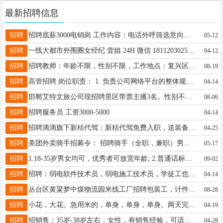
最新招聘信息
招聘
招聘底薪3000电销岗 工作内容：电话外呼筛选意向客户，负责客户的邀约和维护，有培训，老带新，工作简单好上手 职位要求： 1.普通话流利，具备良好的沟通技巧 2.能够融入团队工作 工作时间：大小周双休 八小时工作制9:00-12:00,13:30-18:30 不加班，环境好，团队年轻化，定期下午茶和团建
05-12
招聘
一线大都市外围圈女经纪 壹姐 24H 微信 18112030251 QQ 1228207872 往事清零-爱恨随意-做真的自我-经济独立的女孩最美-全国外围招聘日结1万起 没花在你身上的金山银山都与你无关 没落实到你身上的承诺一律视为谎言 女人不能靠感情和不值钱的大饼活着 赚钱和爱自己永远是第一位 职位：外围圈女孩 酒店女公关 为商界精英老板成功人士提供温馨周到的服务 收入：女孩1次到手 1千 2千 3千 日结5千-1万以上 女 35岁以下 净身高155以上
04-12
招聘
招聘教师：年龄不限，性别不限，工作地点：复兴区；实习期薪资2000左右，期满月均4000-6000左右！欢迎有意向者前来！
08-19
招聘
高管招聘 岗位职责： 1. 负责公司网络平台的整体规划与运营，制定并执行网络运营策略； 2. 分析用户行为数据，优化内容策略，提高用户活跃度和粘性； 3. 管理团队日常工作，确保项目按时高质量完成； 4. 协调各部门资源，推动线上线下活动的顺利开展。 5. 能独立培训员工， 任职要求： 1. 市场营销、传媒等相关专业优先； 2. 至少3年以上的网络运营经验，有大型企业或平台运营经验者优先； 3. 熟悉互联网行业动态，具备敏锐的市场洞察力； 4. 具备良好的沟通协调能力和团队管理能力； 5. 有较强的数据分析能力，能够通过数据分析指导业务决策； 6. 性格开朗，具有较强的抗压能力。 福利待遇： 1. 年薪范围：12-20万人民币，具体面议； 2. 提供年终奖、绩效奖金； 3. 办公环境舒适，提供茶水间、休息区； 4. 每年组织团队建设活动，增进团队凝聚力。 5. 提供食宿，环境舒适。 招聘单位:河北田野节水灌溉设备有限公司 地址；邯郸市鸡泽县经济开发区 联系人；孙经理 地址: 鸡泽县鸡泽镇北线阁街与515国道交叉口东380米
04-14
招聘
邯郸艾特文旅公司现招聘景区带票主播3名。性别不限，要求高中及以上学历。有3个月以上相关工作经验者优先考虑。 该职位薪资结构为：底薪+ 业绩提成，平均每月5K-7K。 在职期间员工享有交通补助与餐补福利。 成功转正后，公司将为员工缴纳三险（养老保险、医疗保险、失业保险）。 VX：15175087887 电话15690002890
08-06
招聘
招聘服务员 工资3000-5000
04-14
招聘
招聘滴滴旗下新桔代驾：新桔代驾免费入职，送装备。完十单送免佣卡。海量订单等你来接，条件：23-50周岁，3年驾龄以上，没有个人不良记录即可注册，极速开号。致富热线：19333231199袁经理；19031302680刘经理
04-25
招聘
美团外卖骑手招募令： 招聘骑手（全职，兼职）男女不限 招聘全职骑手50人，18-55周岁 薪资待遇： 全职骑手：4 元、6元、12元/每单（多档位薪资更人性） 距离补贴、超重补贴、恶劣天气补贴、单王奖励。 想挣钱来美团外卖，实现1年交首付，2年购新车， 月薪6000元以上，上不封顶挣钱看过来～不画大饼 地址：邯郸市永年区洺园街中段路北 VX同号
05-17
招聘
1.18-35岁男女均可，优秀者可放宽年龄; 2.普通话标准，活泼开朗，零基础，零经验可做: 3.性格开朗、风趣幽默，或具有才艺(唱歌、喊麦)等更佳; 4.提供舒适的室内办公环境与办公设备; 5.新手带薪培训，有专业老师培训与指导; 6.可全职/兼职/实习，实习提供实习证明; 7.工作时间为14:00-18:00，20:00到24:00(中间2个小时轮流吃饭时间)，兼职4小时以上，时间可自由选择; 薪资范围:保底2000元/月，高提成，月平均工资4000-10000+ v:whwh6791
09-02
招聘
招聘：弱电软件技术员，弱电施工技术员，学徒工也可以 地址: 丛台区兼庄乡联纺东路516号
04-14
招聘
丛台区黄粱梦中煤物流园米线工厂招聘包装工，计件工资，多劳多得，活简单易上手，长白班，联系电话15803395312
08-28
招聘
小花，大花。急用米的，单身，单身，单身。两天完事。四五十个。想做的联系，星期二开始。微信qw58896967
04-19
招聘
招销售：35岁-38岁左右，女性，有销售经验，可适当饮酒；有政府沟通经验者优先，商务礼仪娴熟；无责底薪2500+高绩效+高提成+出差补助+年休+五险。有意者+V：19333992943。备注邯郸销售。
04-28