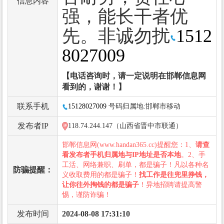
信息内容
强，能长干者优
先。非诚勿扰
1512
8027009
【电话咨询时，请一定说明在邯郸信息网
看到的，谢谢！】
联系手机
15128027009
号码归属地:邯郸市移动
发布者IP
118.74.244.147（山西省晋中市联通）
邯郸信息网(www.handan365.cc)提醒您：1、
请查
看发布者手机归属地与IP地址是否本地
。2、手
工活、网络兼职、刷单，都是骗子！凡以各种名
防骗提醒：
义收取费用的都是骗子！
找工作是往兜里挣钱，
让你往外掏钱的都是骗子
！异地招聘请提高警
惕，谨防诈骗！
发布时间
2024-08-08 17:31:10