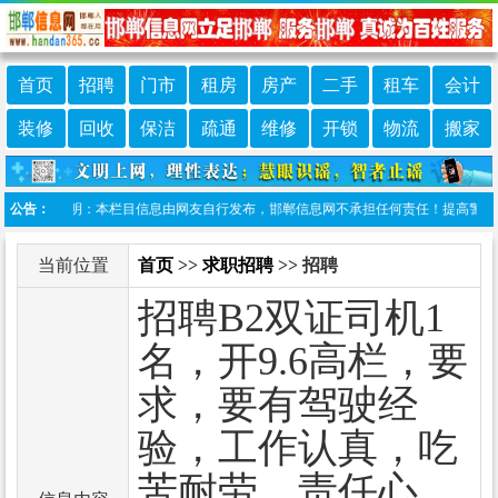
首页
招聘
门市
租房
房产
二手
租车
会计
装修
回收
保洁
疏通
维修
开锁
物流
搬家
公告：
免责声明：本栏目信息由网友自行发布，邯郸信息网不承担任何责任！提高警惕，谨防诈
当前位置
首页
>>
求职招聘
>> 招聘
招聘B2双证司机1
名，开9.6高栏，要
求，要有驾驶经
验，工作认真，吃
苦耐劳，责任心