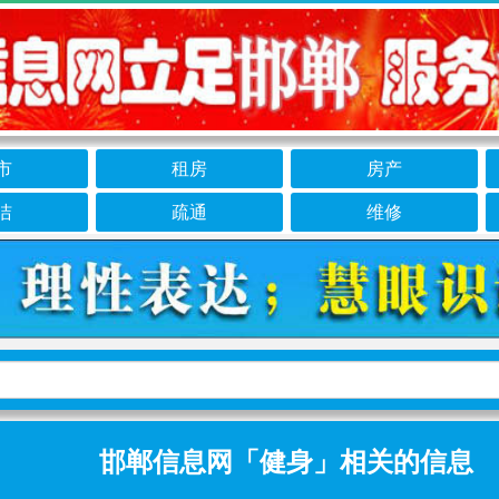
市
租房
房产
洁
疏通
维修
邯郸信息网「健身」相关的信息