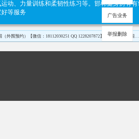
运动、力量训练和柔韧性练习等‌。邯郸健身房有有
家好等服务
广告业务
举报删除
高端名媛 御姐 健身房女私教 职场白领 在校大学生 颜值高 气质优雅 身材一级棒 高级感满满的 北京 上海 广州 深圳 杭州 武汉 重庆 成都 长沙 西安 南昌 郑州 福