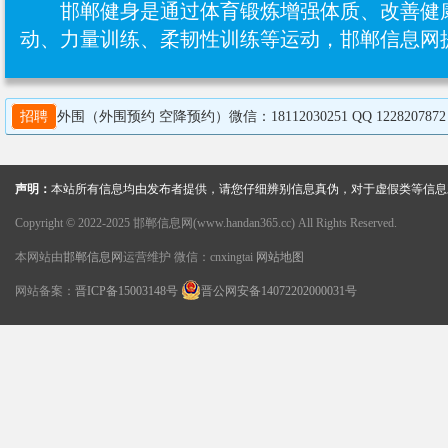
邯郸健身是通过体育锻炼增强体质、改善健
动、力量训练‌、柔韧性训练‌等运动，邯郸信息
招聘
外围（外围预约 空降预约）微信：18112030251 QQ 1228207872 一线城市高端品茶-线上预约高端外围女-外出接单-外围大圈预约平台 外
声明：
本站所有信息均由发布者提供，请您仔细辨别信息真伪，对于虚假类等信息
Copyright © 2022-2025 邯郸信息网(www.handan365.cc) All Rights Reserved.
本网站由
邯郸信息网
运营维护 微信：cnxingtai
网站地图
网站备案：
晋ICP备15003148号
晋公网安备14072202000031号