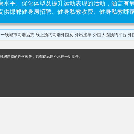
康水平、优化体型及提升运动表现的活动，涵盖有氧
网提供邯郸健身房招聘、健身私教收费、健身私教哪
围（外围预约）【微信：18112030251 QQ 1228207872】一二线城市外围空降资源 竭诚为高端客户（商界老板-职场高级精英-成功人士） 提供温馨周到的全方位服务 
对您造成的任何损失，邯郸信息网不承担一切责任。