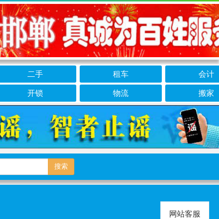
二手
租车
会计
开锁
物流
搬家
搜索
网站客服