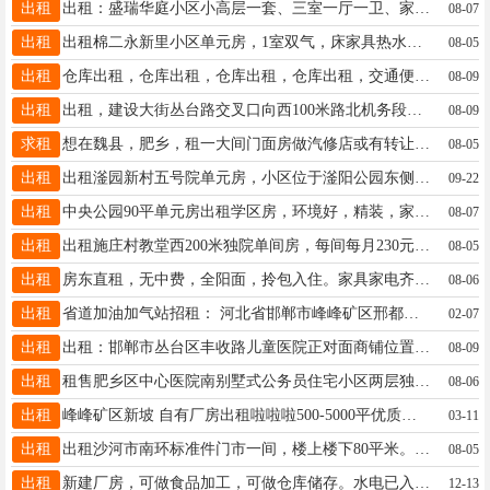
出租
出租：盛瑞华庭小区小高层一套、三室一厅一卫、家电齐全、拎包入住、紧邻妇幼医院、育华小学！欢迎咨询13739637130
08-07
出租
出租棉二永新里小区单元房，1室双气，床家具热水器，长租500，联系电话 18632039838
08-05
出租
仓库出租，仓库出租，仓库出租，仓库出租，交通便利紧挨大路边，水电齐全可分租场地1000平，有意者联系电话15533086823
08-09
出租
出租，建设大街丛台路交叉口向西100米路北机务段家属院单元房一套，家居家电齐全，有需要的联系15033009604 所在小区：丛台西路机务段家属院
08-09
求租
想在魏县，肥乡，租一大间门面房做汽修店或有转让店的也可以，可以住人就行，电话15131002389，谢谢
08-05
出租
出租滏园新村五号院单元房，小区位于滏阳公园东侧，附近有幼儿园，小学以及23中南校区。超市和果蔬市场。环境优雅，交通便利，屋内家电齐全，拎包入住。是你理想的居住之地。15831110493
09-22
出租
中央公园90平单元房出租学区房，环境好，精装，家具家电，拎包入住 联系电话:18617553426 联系人:任先生
08-07
出租
出租施庄村教堂西200米独院单间房，每间每月230元—300元不等，可季度租、年租。18031060895
08-05
出租
房东直租，无中费，全阳面，拎包入住。家具家电齐全，交通方便，视线无遮挡，地址在人民路新世纪后边，展览路小学对过，位于新世纪商圈，片内重点中小学众多，工作居住、陪读居住都适合。中介勿扰，非诚勿扰，谢谢合作！ 个人整租可以议价。18833086608
08-06
出租
省道加油加气站招租： 河北省邯郸市峰峰矿区邢都公路四矿段南侧。总占地面积约3996.83㎡，总建筑面积541.82㎡，新建站房142.82㎡、加油罩棚399㎡、加油设备4个。拟出租时间为三年（每三年为一个租期，到期前3个月洽谈续租事宜）。意向单位可面谈。
02-07
出租
出租：邯郸市丛台区丰收路儿童医院正对面商铺位置优，适合快餐，冷饮，精品水果，母婴，面积100平 13292051188
08-09
出租
租售肥乡区中心医院南别墅式公务员住宅小区两层独院商品房，一千多元每平【送露台，送土地】土地面积三分地，建筑面积三百平米，有证，低于市场价，捡漏房源，非诚勿扰，有需求的联系17732000182
08-06
出租
峰峰矿区新坡 自有厂房出租啦啦啦500-5000平优质厂房。 超优质自有厂房出租，创业梦想起飞地! 各位正在创业或者有扩大生产需求的宝子们看过来!我有超棒的自有厂房出租，绝对是你事业腾飞的不二之选
03-11
出租
出租沙河市南环标准件门市一间，楼上楼下80平米。1楼可以做生意，2楼可以住宿。1楼有风扇，2楼有空调。天然气热水器一应俱全。紧邻建设路南环路，阳面地理位置优越。每月500元，年交5000元。拎包入住，望有意者莫失良机。18632093156
08-05
出租
新建厂房，可做食品加工，可做仓库储存。水电已入户，一楼出租面积约1800平地坪已打好，二楼4350平照明已安装，带有员工宿舍，带有货梯，价格7一10元/平，姚寨乡，邯郸东高速口。
12-13