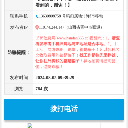
看到的，谢谢！】
联系手机
13630808758
号码归属地:邯郸市移动
发布者IP
118.74.244.147（山西省晋中市联通）
邯郸信息网(www.handan365.cc)提醒您：1、
请查
看发布者手机归属地与IP地址是否本地
。2、手
工活、网络兼职、刷单，都是骗子！凡以各种名
防骗提醒：
义收取费用的都是骗子！
找工作是往兜里挣钱，
让你往外掏钱的都是骗子
！异地招聘请提高警
惕，谨防诈骗！
发布时间
2024-08-05 09:39:29
浏览
784 次
拨打电话