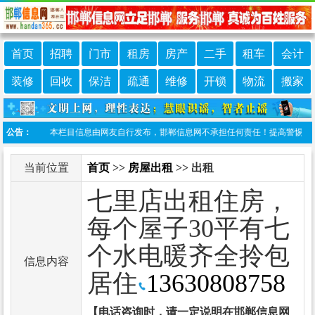
首页
招聘
门市
租房
房产
二手
租车
会计
装修
回收
保洁
疏通
维修
开锁
物流
搬家
免责声明：本栏目信息由网友自行发布，邯郸信息网不承担任何责任！提高警惕，谨防诈骗
公告：
当前位置
首页
>>
房屋出租
>> 出租
七里店出租住房，
每个屋子30平有七
个水电暖齐全拎包
信息内容
居住
13630808758
【电话咨询时，请一定说明在邯郸信息网