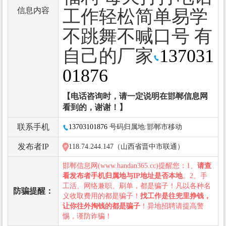
信息内容
工作轻松简单易学
不跳舞不喊口号 有
自己的厂家
137031
01876
【电话咨询时，请一定说明在邯郸信息网
看到的，谢谢！】
联系手机
13703101876
号码归属地:邯郸市移动
发布者IP
118.74.244.147（山西省晋中市联通）
邯郸信息网(www.handan365.cc)提醒您：1、
请查
看发布者手机归属地与IP地址是否本地
。2、手
工活、网络兼职、刷单，都是骗子！凡以各种名
防骗提醒：
义收取费用的都是骗子！
找工作是往兜里挣钱，
让你往外掏钱的都是骗子
！异地招聘请提高警
惕，谨防诈骗！