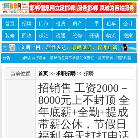
首页
招聘
门市
租房
房产
二手
租车
会计
装修
回收
保洁
疏通
维修
开锁
物流
搬家
本栏目信息由网友自行发布，邯郸信息网不承担任何责任！提高警惕，谨防诈骗！做推广、做
公告：
当前位置
首页
>>
求职招聘
>> 招聘
招销售 工资2000－
8000元上不封顶 全
年底薪+全勤+提成
带薪公休，节假日
福利 每天打打电话