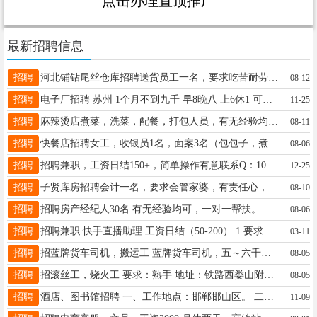
点击办理置顶推广
最新招聘信息
招聘
河北铺钻尾丝仓库招聘送货员工一名，要求吃苦耐劳，不随意请假15369043707
08-12
招聘
电子厂招聘 苏州 1个月不到九千 早8晚八 上6休1 可周结 管吃管住 干够50天有返程费 5千 要求18到30 要去的加我 微信s15511021710 我周一过来
11-25
招聘
麻辣烫店煮菜，洗菜，配餐，打包人员，有无经验均可13703304291 丛台区邯郸市供水有限责任公司营业管理处(礼德巷西)
08-11
招聘
快餐店招聘女工，收银员1名，面案3名（包包子，煮面），工作餐，节日福利，待遇好。地址：邯郸市邯山区绿化路与中华巷交叉口13043101997
08-06
招聘
招聘兼职，工资日结150+，简单操作有意联系Q：1078302094
12-25
招聘
子贤库房招聘会计一名，要求会管家婆，有责任心，摸鱼勿扰15075010000
08-10
招聘
招聘房产经纪人30名 有无经验均可，一对一帮扶。 业绩提成+奖金 店面有现成新房和二手房房源信息。 有现成的客户资源，只要有沟通能力就行 21世纪丛台龙湖御景店随时欢迎加入团队！欢迎同行合18630074826
08-06
招聘
招聘兼职 快手直播助理 工资日结（50-200） 1.要求有快手账号，工资日结（50-200/每天） 2.居家即可办公，不用来回跑，不耽误事，每天大概工作1小时 3.年龄 18周岁以上皆可做，适合宝妈，学生， 4.有无直播经验均可，上手轻松
03-11
招聘
招蓝牌货车司机，搬运工 蓝牌货车司机，五～六千月，有经验优先。 搬运工，五千以上，日结 联系电话:19831057123
08-05
招聘
招滚丝工，烧火工 要求：熟手 地址：铁路西娄山附近 18632020301
08-05
招聘
酒店、图书馆招聘 一、工作地点：邯郸邯山区。 二、招聘人员及要求： 1、酒店经理一名。 2、前台宿管两名。 3、卫生保洁若干名。 4、维修保安两名。 5、图书管理员若干名。 联系方式：15350869886王女士
11-09