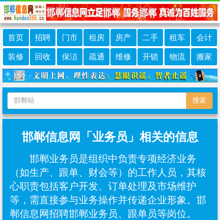
首页
招聘
门市
租房
房产
二手
租车
会计
装修
回收
保洁
疏通
维修
开锁
物流
搬家
搜索
邯郸信息网「业务员」相关的信息
邯郸业务员是组织中负责专项经济业务
（如生产、跟单、财会等）的工作人员，其核
心职责包括客户开发、订单处理及市场维护
等，需直接参与业务操作并传递企业形象。邯
郸信息网招聘邯郸业务员、跟单员等岗位。