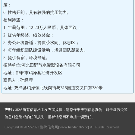
策；

6. 性格开朗，具有较强的抗压能力。

福利待遇：

1. 年薪范围：12-20万人民币，具体面议；

2. 提供年终奖、绩效奖金；

3. 办公环境舒适，提供茶水间、休息区；

4. 每年组织团队建设活动，增进团队凝聚力。

5. 提供食宿，环境舒适。

招聘单位:河北田野节水灌溉设备有限公司

地址；邯郸市鸡泽县经济开发区

联系人；孙经理 

地址: 鸡泽县鸡泽镇北线阁街与515国道交叉口东380米
声明：
本站所有信息均由发布者提供，请您仔细辨别信息真伪，对于虚假类等
信息对您造成的任何损失，邯郸信息网不承担一切责任。
Copyright © 2022-2025 邯郸信息网(www.handan365.cc) All Rights Reserved.