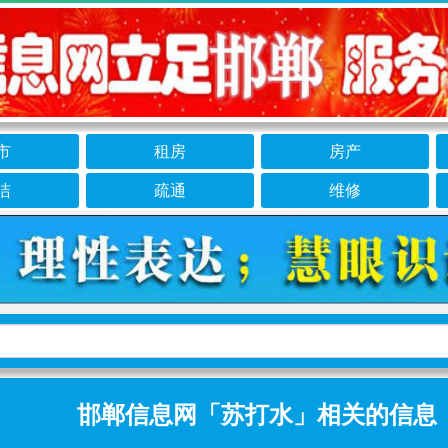
市
租房
房产
洁
疏通
维修
邯郸信息网「苏打水」相关的信息