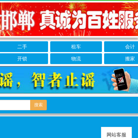
二手
租车
会计
开锁
物流
搬家
搜索
网站客服