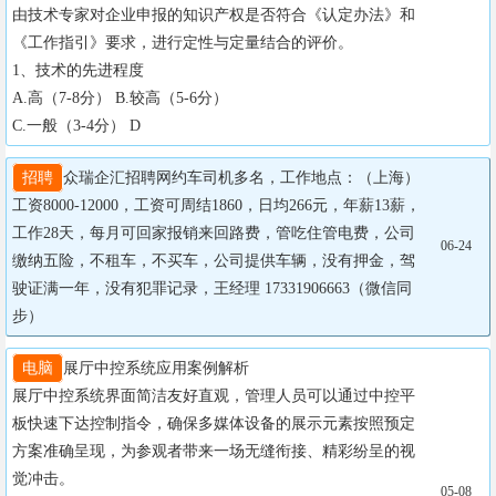
由技术专家对企业申报的知识产权是否符合《认定办法》和
《工作指引》要求，进行定性与定量结合的评价。

1、技术的先进程度

A.高（7-8分） B.较高（5-6分）

C.一般（3-4分） D
招聘
众瑞企汇招聘网约车司机多名，工作地点：（上海）
工资8000-12000，工资可周结1860，日均266元，年薪13薪，
工作28天，每月可回家报销来回路费，管吃住管电费，公司
06-24
缴纳五险，不租车，不买车，公司提供车辆，没有押金，驾
驶证满一年，没有犯罪记录，王经理 17331906663（微信同
步）
电脑
展厅中控系统应用案例解析

展厅中控系统界面简洁友好直观，管理人员可以通过中控平
板快速下达控制指令，确保多媒体设备的展示元素按照预定
方案准确呈现，为参观者带来一场无缝衔接、精彩纷呈的视
觉冲击。

05-08