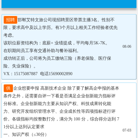
招聘
邯郸艾特文旅公司现招聘景区带票主播3名。性别不
限，要求高中及以上学历。有3个月以上相关工作经验者优先
考虑。

该职位薪资结构为：底薪+ 业绩提成，平均每月5K-7K。

08-06
在职期间员工享有交通补助与餐补福利。

成功转正后，公司将为员工缴纳三险（养老保险、医疗保
险、失业保险）。

VX：15175087887  电话15690002890
供
企业想要申报 高新技术企业 除了要了解高企申报的基本
条件之外，还需要自评一下看是否满足企业创新能力指标评
分标准。企业创新能力主要从知识产权、科技成果转化能
力、研究开发组织管理水平、企业成长性等四项指标进行评
价。各级指标均按整数打分，满分为 100 分，综合得分达到 7
1分以上达到认定要求

07-03
一、知识产权（≤30分）
