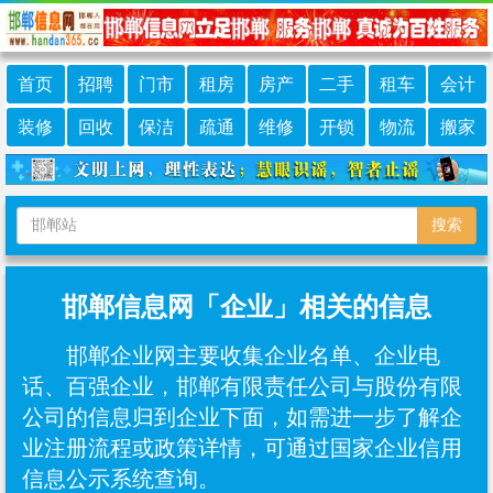
首页
招聘
门市
租房
房产
二手
租车
会计
装修
回收
保洁
疏通
维修
开锁
物流
搬家
搜索
邯郸信息网「企业」相关的信息
邯郸企业网主要收集企业名单、企业电
话、百强企业，邯郸有限责任公司与股份有限
公司的信息归到企业下面，如需进一步了解企
业注册流程或政策详情，可通过国家企业信用
信息公示系统查询。