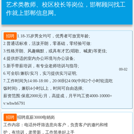
艺术类教师、校区校长等岗位，邯郸顾问找工
作就上邯郸信息网。
招聘
1.18-35岁男女均可，优秀者可放宽年龄;

2.普通话标准，活泼开朗，零基础，零经验可做:

3.性格开朗、风趣幽默，或具有才艺(唱歌、喊麦)等更佳;

4.提供舒适的室内办公环境与办公设备;

5.新手带薪培训，有专业老师培训与指导;

09-02
6.可全职/兼职/实习，实习提供实习证明;

7.工作时间为14:00-18:00，20:00到24:00(中间2个小时轮流吃
饭时间)，兼职4小时以上，时间可自由选择;

薪资范围:保底2000元/月，高提成，月平均工资4000-10000+

v:whwh6791
招聘
招聘底薪3000电销岗

工作内容：电话外呼筛选意向客户，负责客户的邀约和维
护，有培训，老带新，工作简单好上手
