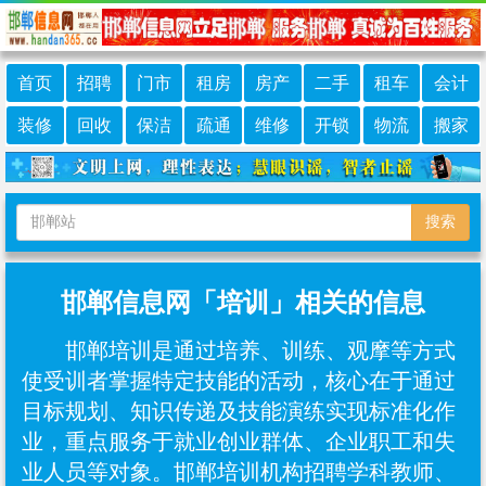
首页
招聘
门市
租房
房产
二手
租车
会计
装修
回收
保洁
疏通
维修
开锁
物流
搬家
搜索
邯郸信息网「培训」相关的信息
邯郸培训是通过培养、训练、观摩等方式
使受训者掌握特定技能的活动，核心在于通过
目标规划、知识传递及技能演练实现标准化作
业，重点服务于就业创业群体、企业职工和失
业人员等对象。邯郸培训机构招聘学科教师、