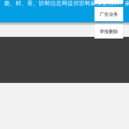
、脆、鲜、香。邯郸信息网提供邯郸麻辣烫招聘、
广告业务
举报删除