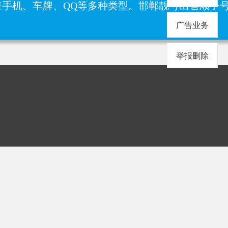
机、车牌、QQ等多种类型‌。邯郸靓号出售顺子号
广告业务
举报删除