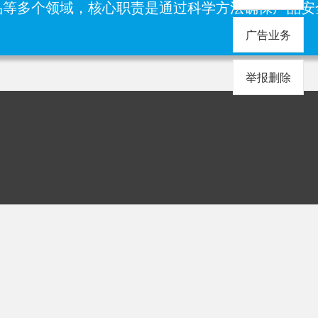
品等多个领域，核心职责是通过科学方法确保产品安
广告业务
举报删除