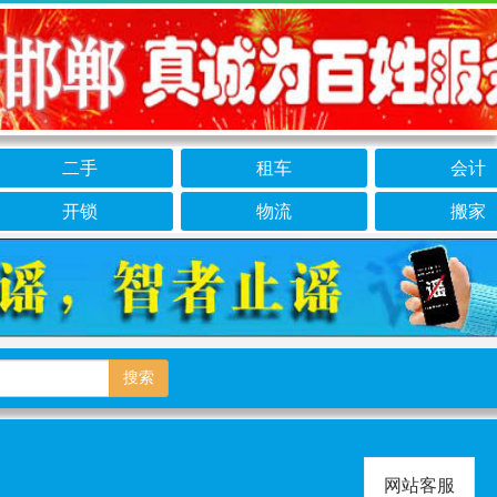
二手
租车
会计
开锁
物流
搬家
搜索
网站客服