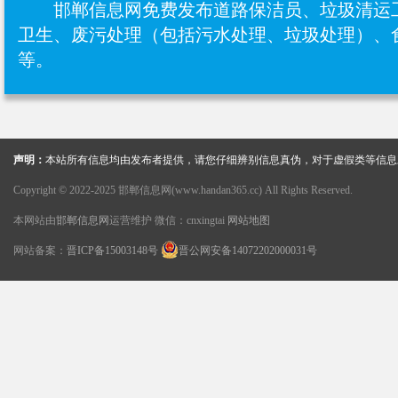
邯郸信息网免费发布道路保洁员、‌垃圾清
卫生、废污处理（包括污水处理、垃圾处理）、
等。
声明：
本站所有信息均由发布者提供，请您仔细辨别信息真伪，对于虚假类等信息
Copyright © 2022-2025 邯郸信息网(www.handan365.cc) All Rights Reserved.
本网站由
邯郸信息网
运营维护 微信：cnxingtai
网站地图
网站备案：
晋ICP备15003148号
晋公网安备14072202000031号