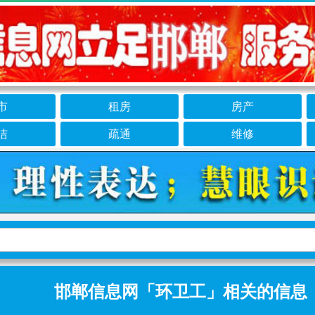
市
租房
房产
洁
疏通
维修
邯郸信息网「环卫工」相关的信息