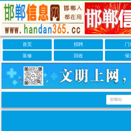
首页
招聘
门
装修
回收
保