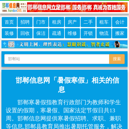
首页
招聘
门市
租房
房产
二手
租车
会计
装修
回收
保洁
疏通
维修
开锁
物流
搬家
搜索
邯郸信息网「暑假寒假」相关的信
息
邯郸寒暑假指教育行政部门为教师和学生
设置的假期，寒暑假、国家法定节假日共13
周。邯郸信息网提供寒暑假招聘、求职、兼职
等信息,邯郸县教育局推出暑期托管服务，解决