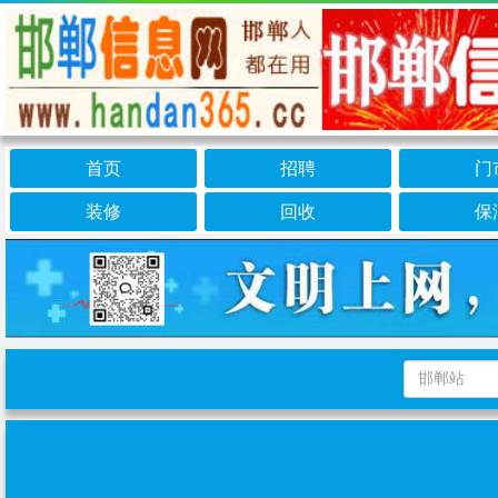
首页
招聘
门
装修
回收
保