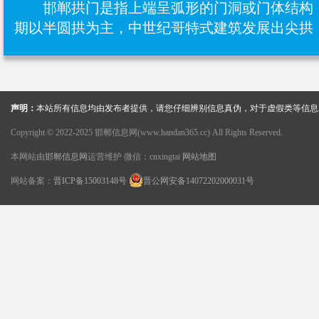
邯郸拱门是指上端呈弧形的门洞或门体结构
期以半圆拱为主，中世纪哥特式建筑发展出尖拱
声明：
本站所有信息均由发布者提供，请您仔细辨别信息真伪，对于虚假类等信息
Copyright © 2022-2025 邯郸信息网(www.handan365.cc) All Rights Reserved.
本网站由
邯郸信息网
运营维护 微信：cnxingtai
网站地图
网站备案：
晋ICP备15003148号
晋公网安备14072202000031号