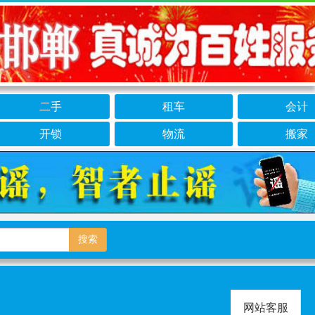
二手
租车
会计
开锁
物流
搬家
搜索
网站客服