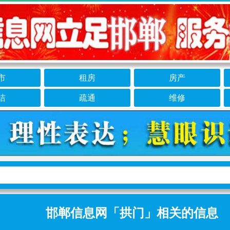
市
租房
房产
洁
疏通
维修
邯郸信息网「拱门」相关的信息