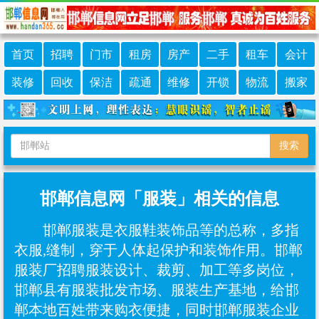
首页
招聘
门市
租房
房产
二手
租车
会计
装修
回收
保洁
疏通
维修
开锁
物流
搬家
搜索
邯郸信息网「服装」相关的信息
邯郸服装是衣服鞋装饰品等的总称，多指
衣服,缝制，穿于人体起保护和装饰作用。邯郸
服装厂招聘服装设计、裁剪、加工等多岗位，
邯郸县有服装批发市场、服装生产基地，给邯
郸本地百姓带来购衣便捷，同时邯郸服装企业