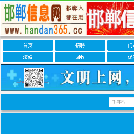
首页
招聘
门
装修
回收
保