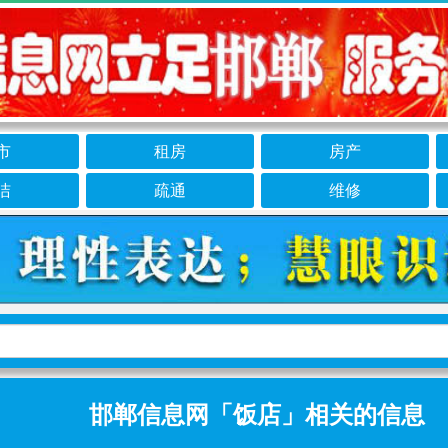
市
租房
房产
洁
疏通
维修
邯郸信息网「饭店」相关的信息