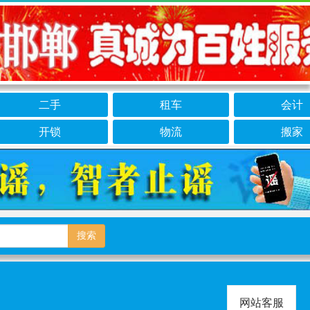
二手
租车
会计
开锁
物流
搬家
搜索
网站客服