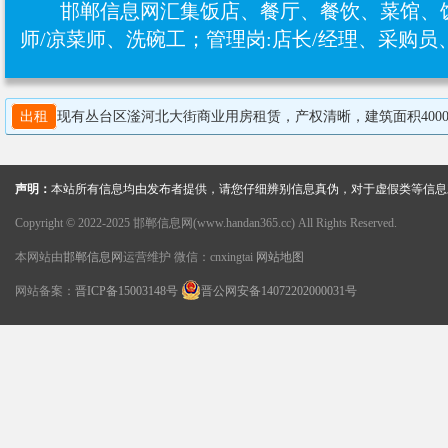
邯郸信息网汇集饭店、餐厅、餐饮、菜馆、
师/凉菜师、‌洗碗工；管理岗:店长/经理、采购
出租
现有丛台区滏河北大街商业用房租赁，产权清晰，建筑面积4000
声明：
本站所有信息均由发布者提供，请您仔细辨别信息真伪，对于虚假类等信息
Copyright © 2022-2025 邯郸信息网(www.handan365.cc) All Rights Reserved.
本网站由
邯郸信息网
运营维护 微信：cnxingtai
网站地图
网站备案：
晋ICP备15003148号
晋公网安备14072202000031号