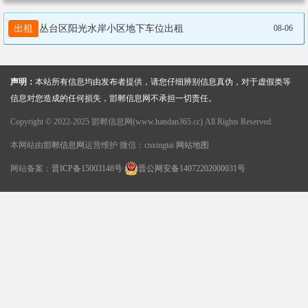
出租
丛台区阳光水岸小区地下车位出租
08-06
声明：
本站所有信息均由发布者提供，请您仔细辨别信息真伪，对于虚假类等
信息对您造成的任何损失，邯郸信息网不承担一切责任。
Copyright © 2022-2025 邯郸信息网(www.handan365.cc) All Rights Reserved.
本网站由
邯郸信息网
运营维护 微信：cnxingtai
网站地图
网站备案：
晋ICP备15003148号
晋公网安备14072202000031号