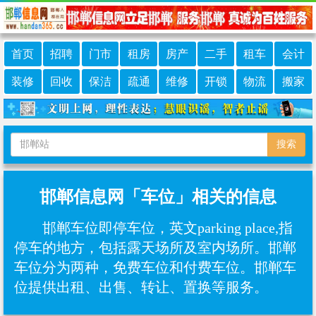
首页
招聘
门市
租房
房产
二手
租车
会计
装修
回收
保洁
疏通
维修
开锁
物流
搬家
搜索
邯郸信息网「车位」相关的信息
邯郸车位即停车位，英文parking place,指
停车的地方，包括露天场所及室内场所。邯郸
车位分为两种，免费车位和付费车位。邯郸车
位提供出租、出售、转让、置换等服务。