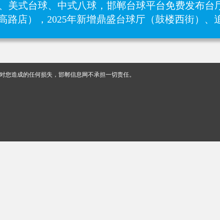
克‌、美式台球、中式八球，邯郸台球平台免费发布
宁高路店），2025年新增鼎盛台球厅（鼓楼西街）
对您造成的任何损失，邯郸信息网不承担一切责任。