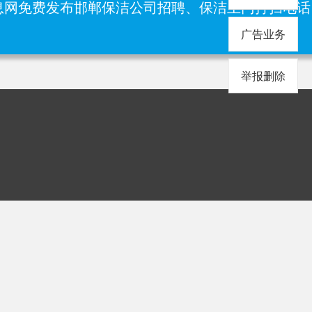
邯郸信息网免费发布邯郸保洁公司招聘、保洁上门打扫电
广告业务
举报删除