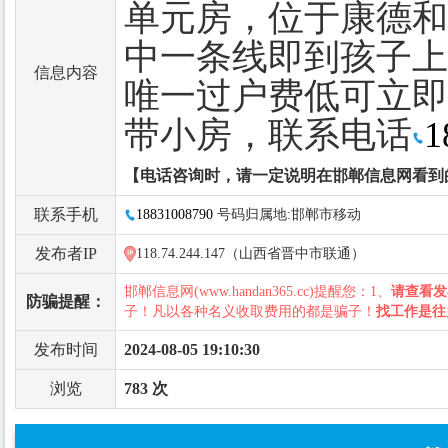
单元房，位于康德和
中一条线即到孩子上
信息内容
唯一过户费低可立即
带小房，联系电话
1
【电话咨询时，请一定说明在邯郸信息网看到
联系手机
18831008790
号码归属地:邯郸市移动
发布者IP
118.74.244.147（山西省晋中市联通）
邯郸信息网(www.handan365.cc)提醒您：1、
请查看发
防骗提醒：
子！凡以各种名义收取费用的都是骗子！
找工作是往
发布时间
2024-08-05 19:10:30
浏览
783 次