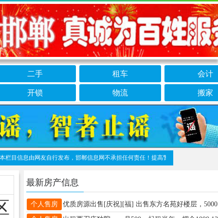
二手
租车
会计
开锁
物流
搬家
信息由网友自行发布，邯郸信息网不承担任何责任！提高警惕，谨防诈骗！做推广、做信息
最新房产信息
区
个人售房
优质房源出售[庆祝][福