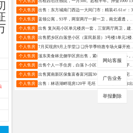
个人售房
初
个人售房
出售
证
个人售房
蓝领公寓，93平，两室两厅一厨一卫，南北通透，有电梯，带一层三十多平阳面大车库，车库可改造能住，地板砖已铺，楼层位置较好，低
万
个人售房
出售 复兴苑小区单元楼房一套，三室两厅两卫，建筑面积116.71㎡，四楼，步行梯
个人售房
出售肥乡区白落堡小区（富民新居）3号
个人售房
7月买现房9月上学堂❏ ❏升学季特惠专场火爆开抢❏ >>>>邯郸·向东15分钟<<<< 单价❹字头
个人售房
滏东美食林北侧学区房出售，紧临丛台
网站客服
个人售房
出售个人一手住房，白落卜小区，11号楼2层123平方，价格便宜需要的联系1
个人售房
出售冀南新区保集富春富河园30号楼13楼东户住宅，毛坯，143平方，有意微聊1
广告业务
个人售房
出售：
骗
举报删除